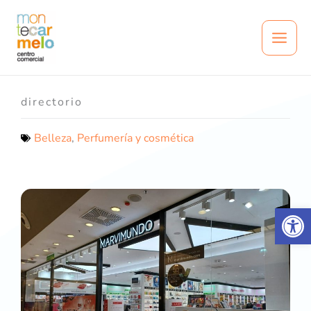
Ir
al
contenido
directorio
Belleza
,
Perfumería y cosmética
Abrir 